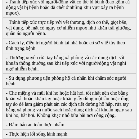
- Tránh tiếp xúc với người/động vật có thể bị bệnh (bao gồm cả
động vật bị bệnh hoặc đã chết ở những khu vực xảy ra bệnh
mpox).
- Tránh tiếp xúc trực tiếp với vết thương, dịch cơ thể, giọt bắn,
vật dụng, bề mặt có nguy cơ nhiễm mpox như khăn trải giường,
quần áo người bệnh.
- Cách ly, điều trị người bệnh tại nhà hoặc cơ sở y tế tùy theo
tình trạng bệnh.
- Thường xuyên rửa tay bằng xà phòng và các dung dịch sát
khuẩn thông thường sau khi tiếp xúc với người/động vật nghi
ngờ nhiễm bệnh.
- Sử dụng phương tiện phòng hộ cá nhân khi chăm sóc người
bệnh.
- Che miệng và mũi khi ho hoặc hắt hơi, tốt nhất nên che bằng
khăn vải hoặc khăn tay hoặc khăn giấy dùng một lần hoặc ống
tay áo để làm giảm phát tán các dịch tiết đường hô hấp, rửa tay
bằng xà phòng và nước sạch hoặc dung dịch sát khuẩn ngay sau
khi ho, hắt hơi. Không khạc nhổ bừa bãi nơi công cộng.
- Đảm bảo an toàn thực phẩm.
- Thực hiện lối sống lành mạnh.