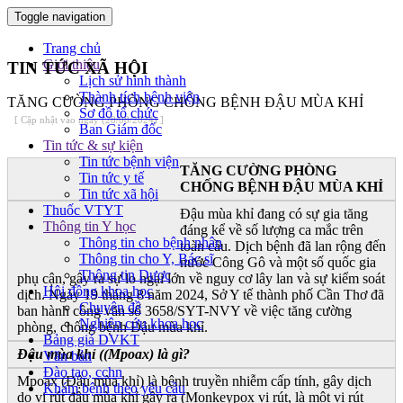
Toggle navigation
Trang chủ
Giới thiệu
TIN TỨC XÃ HỘI
Lịch sử hình thành
Thành tích bệnh viện
TĂNG CƯỜNG PHÒNG CHỐNG BỆNH ĐẬU MÙA KHỈ
Sơ đồ tổ chức
[ Cập nhật vào ngày (28/08/2024) ]
Ban Giám đốc
Tin tức & sự kiện
Tin tức bệnh viện
TĂNG CƯỜNG PHÒNG
Tin tức y tế
CHỐNG BỆNH ĐẬU MÙA KHỈ
Tin tức xã hội
Thuốc VTYT
Đậu mùa khỉ đang có sự gia tăng
Thông tin Y học
đáng kể về số lượng ca mắc trên
Thông tin cho bệnh nhân
toàn cầu. Dịch bệnh đã lan rộng đến
Thông tin cho Y, Bác sĩ
nước Công Gô và một số quốc gia
Thông tin Dược
phụ cận, gây ra sự lo ngại lớn về nguy cơ lây lan và sự kiểm soát
Hội đồng khoa học
dịch. Ngày 19 tháng 8 năm 2024, Sở Y tế thành phố Cần Thơ đã
Chuyên đề
ban hành công văn số 3658/SYT-NVY về việc tăng cường
Nghiên cứu khoa học
phòng, chống bệnh Đậu mùa khỉ.
Bảng giá DVKT
Đậu mùa khỉ ((Mpoax) là gì?
Văn bản
Đào tạo, cchn
Mpoax (Đậu mùa khỉ) là bệnh truyền nhiễm cấp tính, gây dịch
Khám bệnh theo yêu cầu
do vi rút đậu mùa khỉ gây ra (Monkeypox vi rút, là một vi rút