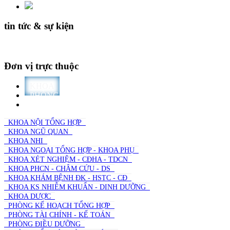
tin tức & sự kiện
Đơn vị trực thuộc
KHOA
PHÒNG
TRƯỜNG
KHOA NỘI TỔNG HỢP
KHOA NGŨ QUAN
KHOA NHI
KHOA NGOẠI TỔNG HỢP - KHOA PHỤ
KHOA XÉT NGHIỆM - CĐHA - TDCN
KHOA PHCN - CHÂM CỨU - DS
KHOA KHÁM BỆNH ĐK - HSTC - CĐ
KHOA KS NHIỄM KHUẨN - DINH DƯỠNG
KHOA DƯỢC
PHÒNG KẾ HOẠCH TỔNG HỢP
PHÒNG TÀI CHÍNH - KẾ TOÁN
PHÒNG ĐIỀU DƯỠNG