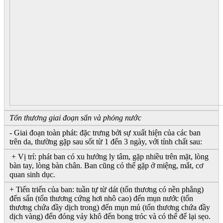
Tổn thương giai đoạn sẩn và phỏng nước
- Giai đoạn toàn phát: đặc trưng bởi sự xuất hiện của các ban
trên da, thường gặp sau sốt từ 1 đến 3 ngày, với tính chất sau:
+ Vị trí: phát ban có xu hướng ly tâm, gặp nhiều trên mặt, lòng
bàn tay, lòng bàn chân. Ban cũng có thể gặp ở miệng, mắt, cơ
quan sinh dục.
+ Tiến triển của ban: tuần tự từ dát (tổn thương có nền phẳng)
đến sẩn (tổn thương cứng hơi nhô cao) đến mụn nước (tổn
thương chứa đầy dịch trong) đến mụn mủ (tổn thương chứa đầy
dịch vàng) đến đóng vảy khô đến bong tróc và có thể để lại sẹo.