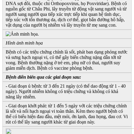
DNA sợi đôi, thuộc chi Orthopoxvirus, họ Poxviridae). Bệnh có
nguồn gốc từ Châu Phi, lây truyền từ động vật sang người và từ
người sang người qua tiếp xúc trực tiếp khi quan hệ tình dục,
tiếp xúc với tổn thương da, dịch cơ thể, giọt bắn đường hô hấp,
vật dụng của người bị nhiễm và lây truyền từ mẹ sang con.
Hình ảnh minh họa
Bệnh có các triệu chứng chính là sốt, phát ban dạng phỏng nước
và sưng hạch ngoại vi, có thể gây biến chứng nặng dẫn tới tử
vong. Bệnh thường nặng ở trẻ em, phụ nữ có thai, người suy
giảm miễn dịch. Bệnh có vaccine phòng bệnh.
Bệnh diễn biến qua các giai đoạn sau:
- Giai đoạn ủ bệnh: từ 3 đến 21 ngày (có thể dao động từ 1 - 40
ngày). Người nhiễm không có triệu chứng và không có khả
năng lây nhiễm.
- Giai đoạn khởi phát: từ 1 đến 5 ngày với các triệu chứng chính
là sốt và nổi hạch ngoại vi toàn thân. Kèm theo người bệnh có
thể có biểu hiện đau đầu, mệt mỏi, ớn lạnh, đau họng, đau cơ. Vi
rút có thể lây sang người khác từ giai đoạn này.