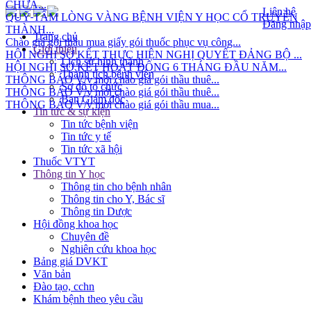
QUỸ TẤM LÒNG VÀNG BỆNH VIỆN Y HỌC CỔ TRUYỀN
Liên hệ
THÀNH...
Đăng nhập
Chào giá gói thầu mua giấy gói thuốc phục vụ công...
Trang chủ
HỘI NGHỊ SƠ KẾT THỰC HIỆN NGHỊ QUYẾT ĐẢNG BỘ ...
Giới thiệu
HỘI NGHỊ SƠ KẾT HOẠT ĐỘNG 6 THÁNG ĐẦU NĂM...
Lịch sử hình thành
THÔNG BÁO V/v mời chào giá gói thầu thuê...
Thành tích bệnh viện
THÔNG BÁO V/v mời chào giá gói thầu thuê...
Sơ đồ tổ chức
THÔNG BÁO V/v mời chào giá gói thầu mua...
Ban Giám đốc
Tin tức & sự kiện
Tin tức bệnh viện
Tin tức y tế
Tin tức xã hội
Thuốc VTYT
Thông tin Y học
Thông tin cho bệnh nhân
Thông tin cho Y, Bác sĩ
Thông tin Dược
Hội đồng khoa học
Chuyên đề
Nghiên cứu khoa học
Bảng giá DVKT
Văn bản
Đào tạo, cchn
Khám bệnh theo yêu cầu