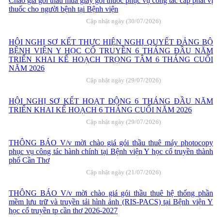
Chào giá gói thầu mua giấy gói thuốc phục vụ công tác cấp phát vị
thuốc cho người bệnh tại Bệnh viện
Cập nhật ngày (30/07/2026)
HỘI NGHỊ SƠ KẾT THỰC HIỆN NGHỊ QUYẾT ĐẢNG BỘ
BỆNH VIỆN Y HỌC CỔ TRUYỀN 6 THÁNG ĐẦU NĂM
TRIỂN KHAI KẾ HOẠCH TRỌNG TÂM 6 THÁNG CUỐI
NĂM 2026
Cập nhật ngày (29/07/2026)
HỘI NGHỊ SƠ KẾT HOẠT ĐỘNG 6 THÁNG ĐẦU NĂM
TRIỂN KHAI KẾ HOẠCH 6 THÁNG CUỐI NĂM 2026
Cập nhật ngày (29/07/2026)
THÔNG BÁO V/v mời chào giá gói thầu thuê máy photocopy
phục vụ công tác hành chính tại Bệnh viện Y học cổ truyền thành
phố Cần Thơ
Cập nhật ngày (21/07/2026)
THÔNG BÁO V/v mời chào giá gói thầu thuê hệ thống phần
mềm lưu trữ và truyền tải hình ảnh (RIS-PACS) tại Bệnh viện Y
học cổ truyền tp cần thơ 2026-2027