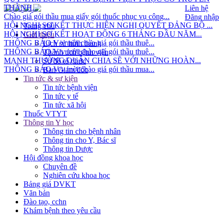
THÀNH...
Liên hệ
Chào giá gói thầu mua giấy gói thuốc phục vụ công...
Đăng nhập
HỘI NGHỊ SƠ KẾT THỰC HIỆN NGHỊ QUYẾT ĐẢNG BỘ ...
Trang chủ
HỘI NGHỊ SƠ KẾT HOẠT ĐỘNG 6 THÁNG ĐẦU NĂM...
Giới thiệu
THÔNG BÁO V/v mời chào giá gói thầu thuê...
Lịch sử hình thành
THÔNG BÁO V/v mời chào giá gói thầu thuê...
Thành tích bệnh viện
MẠNH THƯỜNG QUÂN CHIA SẼ VỚI NHỮNG HOÀN...
Sơ đồ tổ chức
THÔNG BÁO V/v mời chào giá gói thầu mua...
Ban Giám đốc
Tin tức & sự kiện
Tin tức bệnh viện
Tin tức y tế
Tin tức xã hội
Thuốc VTYT
Thông tin Y học
Thông tin cho bệnh nhân
Thông tin cho Y, Bác sĩ
Thông tin Dược
Hội đồng khoa học
Chuyên đề
Nghiên cứu khoa học
Bảng giá DVKT
Văn bản
Đào tạo, cchn
Khám bệnh theo yêu cầu