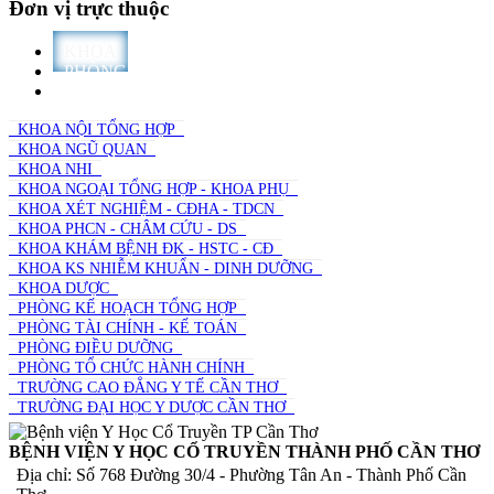
Đơn vị trực thuộc
KHOA
PHÒNG
TRƯỜNG
KHOA NỘI TỔNG HỢP
KHOA NGŨ QUAN
KHOA NHI
KHOA NGOẠI TỔNG HỢP - KHOA PHỤ
KHOA XÉT NGHIỆM - CĐHA - TDCN
KHOA PHCN - CHÂM CỨU - DS
KHOA KHÁM BỆNH ĐK - HSTC - CĐ
KHOA KS NHIỄM KHUẨN - DINH DƯỠNG
KHOA DƯỢC
PHÒNG KẾ HOẠCH TỔNG HỢP
PHÒNG TÀI CHÍNH - KẾ TOÁN
PHÒNG ĐIỀU DƯỠNG
PHÒNG TỔ CHỨC HÀNH CHÍNH
TRƯỜNG CAO ĐẲNG Y TẾ CẦN THƠ
TRƯỜNG ĐẠI HỌC Y DƯỢC CẦN THƠ
BỆNH VIỆN Y HỌC CỔ TRUYỀN THÀNH PHỐ CẦN THƠ
Địa chỉ: Số 768 Đường 30/4 - Phường Tân An - Thành Phố Cần