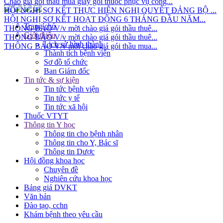
HỘI NGHỊ SƠ KẾT THỰC HIỆN NGHỊ QUYẾT ĐẢNG BỘ ...
HỘI NGHỊ SƠ KẾT HOẠT ĐỘNG 6 THÁNG ĐẦU NĂM...
THÔNG BÁO V/v mời chào giá gói thầu thuê...
Trang chủ
THÔNG BÁO V/v mời chào giá gói thầu thuê...
Giới thiệu
THÔNG BÁO V/v mời chào giá gói thầu mua...
Lịch sử hình thành
Thành tích bệnh viện
Sơ đồ tổ chức
Ban Giám đốc
Tin tức & sự kiện
Tin tức bệnh viện
Tin tức y tế
Tin tức xã hội
Thuốc VTYT
Thông tin Y học
Thông tin cho bệnh nhân
Thông tin cho Y, Bác sĩ
Thông tin Dược
Hội đồng khoa học
Chuyên đề
Nghiên cứu khoa học
Bảng giá DVKT
Văn bản
Đào tạo, cchn
Khám bệnh theo yêu cầu