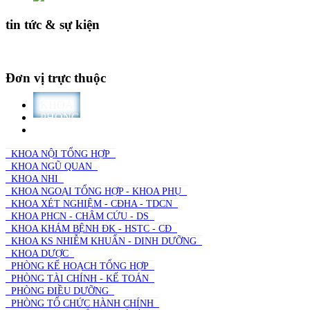
tin tức & sự kiện
Đơn vị trực thuộc
KHOA
PHÒNG
TRƯỜNG
KHOA NỘI TỔNG HỢP
KHOA NGŨ QUAN
KHOA NHI
KHOA NGOẠI TỔNG HỢP - KHOA PHỤ
KHOA XÉT NGHIỆM - CĐHA - TDCN
KHOA PHCN - CHÂM CỨU - DS
KHOA KHÁM BỆNH ĐK - HSTC - CĐ
KHOA KS NHIỄM KHUẨN - DINH DƯỠNG
KHOA DƯỢC
PHÒNG KẾ HOẠCH TỔNG HỢP
PHÒNG TÀI CHÍNH - KẾ TOÁN
PHÒNG ĐIỀU DƯỠNG
PHÒNG TỔ CHỨC HÀNH CHÍNH