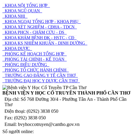
KHOA NỘI TỔNG HỢP
KHOA NGŨ QUAN
KHOA NHI
KHOA NGOẠI TỔNG HỢP - KHOA PHỤ
KHOA XÉT NGHIỆM - CĐHA - TDCN
KHOA PHCN - CHÂM CỨU - DS
KHOA KHÁM BỆNH ĐK - HSTC - CĐ
KHOA KS NHIỄM KHUẨN - DINH DƯỠNG
KHOA DƯỢC
PHÒNG KẾ HOẠCH TỔNG HỢP
PHÒNG TÀI CHÍNH - KẾ TOÁN
PHÒNG ĐIỀU DƯỠNG
PHÒNG TỔ CHỨC HÀNH CHÍNH
TRƯỜNG CAO ĐẲNG Y TẾ CẦN THƠ
TRƯỜNG ĐẠI HỌC Y DƯỢC CẦN THƠ
BỆNH VIỆN Y HỌC CỔ TRUYỀN THÀNH PHỐ CẦN THƠ
Địa chỉ: Số 768 Đường 30/4 - Phường Tân An - Thành Phố Cần
Thơ
Điện thoại: (0292) 3838 050
Fax: (0292) 3838 050
Email: bvyhoccotruyen@cantho.gov.vn
Số người online: