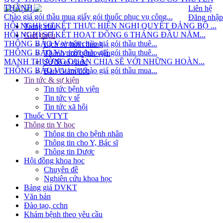
THÀNH...
Liên hệ
Chào giá gói thầu mua giấy gói thuốc phục vụ công...
Đăng nhập
HỘI NGHỊ SƠ KẾT THỰC HIỆN NGHỊ QUYẾT ĐẢNG BỘ ...
Trang chủ
HỘI NGHỊ SƠ KẾT HOẠT ĐỘNG 6 THÁNG ĐẦU NĂM...
Giới thiệu
THÔNG BÁO V/v mời chào giá gói thầu thuê...
Lịch sử hình thành
THÔNG BÁO V/v mời chào giá gói thầu thuê...
Thành tích bệnh viện
MẠNH THƯỜNG QUÂN CHIA SẼ VỚI NHỮNG HOÀN...
Sơ đồ tổ chức
THÔNG BÁO V/v mời chào giá gói thầu mua...
Ban Giám đốc
Tin tức & sự kiện
Tin tức bệnh viện
Tin tức y tế
Tin tức xã hội
Thuốc VTYT
Thông tin Y học
Thông tin cho bệnh nhân
Thông tin cho Y, Bác sĩ
Thông tin Dược
Hội đồng khoa học
Chuyên đề
Nghiên cứu khoa học
Bảng giá DVKT
Văn bản
Đào tạo, cchn
Khám bệnh theo yêu cầu