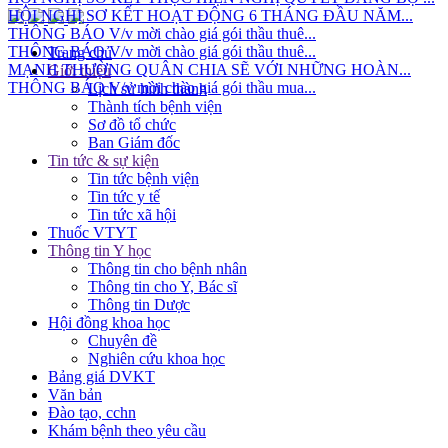
THÔNG BÁO V/v mời chào giá gói thầu thuê...
THÔNG BÁO V/v mời chào giá gói thầu thuê...
MẠNH THƯỜNG QUÂN CHIA SẼ VỚI NHỮNG HOÀN...
Trang chủ
THÔNG BÁO V/v mời chào giá gói thầu mua...
Giới thiệu
Lịch sử hình thành
Thành tích bệnh viện
Sơ đồ tổ chức
Ban Giám đốc
Tin tức & sự kiện
Tin tức bệnh viện
Tin tức y tế
Tin tức xã hội
Thuốc VTYT
Thông tin Y học
Thông tin cho bệnh nhân
Thông tin cho Y, Bác sĩ
Thông tin Dược
Hội đồng khoa học
Chuyên đề
Nghiên cứu khoa học
Bảng giá DVKT
Văn bản
Đào tạo, cchn
Khám bệnh theo yêu cầu