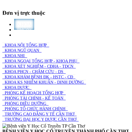
Đơn vị trực thuộc
KHOA
PHÒNG
TRƯỜNG
KHOA NỘI TỔNG HỢP
KHOA NGŨ QUAN
KHOA NHI
KHOA NGOẠI TỔNG HỢP - KHOA PHỤ
KHOA XÉT NGHIỆM - CĐHA - TDCN
KHOA PHCN - CHÂM CỨU - DS
KHOA KHÁM BỆNH ĐK - HSTC - CĐ
KHOA KS NHIỄM KHUẨN - DINH DƯỠNG
KHOA DƯỢC
PHÒNG KẾ HOẠCH TỔNG HỢP
PHÒNG TÀI CHÍNH - KẾ TOÁN
PHÒNG ĐIỀU DƯỠNG
PHÒNG TỔ CHỨC HÀNH CHÍNH
TRƯỜNG CAO ĐẲNG Y TẾ CẦN THƠ
TRƯỜNG ĐẠI HỌC Y DƯỢC CẦN THƠ
BỆNH VIỆN Y HỌC CỔ TRUYỀN THÀNH PHỐ CẦN THƠ