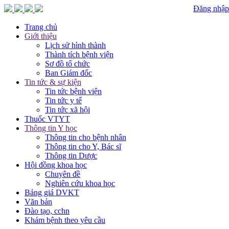
Đăng nhập
Trang chủ
Giới thiệu
Lịch sử hình thành
Thành tích bệnh viện
Sơ đồ tổ chức
Ban Giám đốc
Tin tức & sự kiện
Tin tức bệnh viện
Tin tức y tế
Tin tức xã hội
Thuốc VTYT
Thông tin Y học
Thông tin cho bệnh nhân
Thông tin cho Y, Bác sĩ
Thông tin Dược
Hội đồng khoa học
Chuyên đề
Nghiên cứu khoa học
Bảng giá DVKT
Văn bản
Đào tạo, cchn
Khám bệnh theo yêu cầu