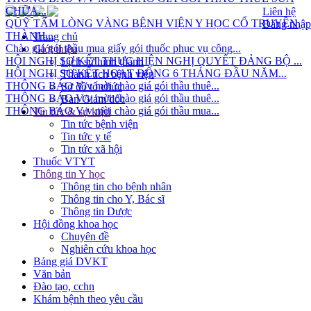
CHỮA...
Liên hệ
QUỸ TẤM LÒNG VÀNG BỆNH VIỆN Y HỌC CỔ TRUYỀN
Đăng nhập
THÀNH...
Trang chủ
Chào giá gói thầu mua giấy gói thuốc phục vụ công...
Giới thiệu
HỘI NGHỊ SƠ KẾT THỰC HIỆN NGHỊ QUYẾT ĐẢNG BỘ ...
Lịch sử hình thành
HỘI NGHỊ SƠ KẾT HOẠT ĐỘNG 6 THÁNG ĐẦU NĂM...
Thành tích bệnh viện
THÔNG BÁO V/v mời chào giá gói thầu thuê...
Sơ đồ tổ chức
THÔNG BÁO V/v mời chào giá gói thầu thuê...
Ban Giám đốc
THÔNG BÁO V/v mời chào giá gói thầu mua...
Tin tức & sự kiện
Tin tức bệnh viện
Tin tức y tế
Tin tức xã hội
Thuốc VTYT
Thông tin Y học
Thông tin cho bệnh nhân
Thông tin cho Y, Bác sĩ
Thông tin Dược
Hội đồng khoa học
Chuyên đề
Nghiên cứu khoa học
Bảng giá DVKT
Văn bản
Đào tạo, cchn
Khám bệnh theo yêu cầu