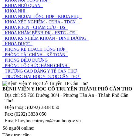
KHOA NỘI TỔNG HỢP
KHOA NGŨ QUAN
KHOA NHI
KHOA NGOẠI TỔNG HỢP - KHOA PHỤ
KHOA XÉT NGHIỆM - CĐHA - TDCN
KHOA PHCN - CHÂM CỨU - DS
KHOA KHÁM BỆNH ĐK - HSTC - CĐ
KHOA KS NHIỄM KHUẨN - DINH DƯỠNG
KHOA DƯỢC
PHÒNG KẾ HOẠCH TỔNG HỢP
PHÒNG TÀI CHÍNH - KẾ TOÁN
PHÒNG ĐIỀU DƯỠNG
PHÒNG TỔ CHỨC HÀNH CHÍNH
TRƯỜNG CAO ĐẲNG Y TẾ CẦN THƠ
TRƯỜNG ĐẠI HỌC Y DƯỢC CẦN THƠ
BỆNH VIỆN Y HỌC CỔ TRUYỀN THÀNH PHỐ CẦN THƠ
Địa chỉ: Số 768 Đường 30/4 - Phường Tân An - Thành Phố Cần
Thơ
Điện thoại: (0292) 3838 050
Fax: (0292) 3838 050
Email: bvyhoccotruyen@cantho.gov.vn
Số người online:
Tổng truy cập:
1
5
7
1
7
6
6