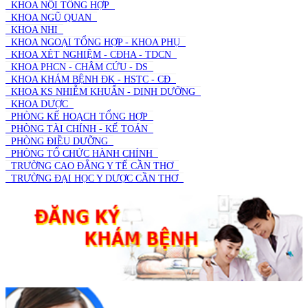
KHOA NỘI TỔNG HỢP
KHOA NGŨ QUAN
KHOA NHI
KHOA NGOẠI TỔNG HỢP - KHOA PHỤ
KHOA XÉT NGHIỆM - CĐHA - TDCN
KHOA PHCN - CHÂM CỨU - DS
KHOA KHÁM BỆNH ĐK - HSTC - CĐ
KHOA KS NHIỄM KHUẨN - DINH DƯỠNG
KHOA DƯỢC
PHÒNG KẾ HOẠCH TỔNG HỢP
PHÒNG TÀI CHÍNH - KẾ TOÁN
PHÒNG ĐIỀU DƯỠNG
PHÒNG TỔ CHỨC HÀNH CHÍNH
TRƯỜNG CAO ĐẲNG Y TẾ CẦN THƠ
TRƯỜNG ĐẠI HỌC Y DƯỢC CẦN THƠ