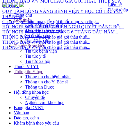
CHỮA...
Liên hệ
QUỸ TẤM LÒNG VÀNG BỆNH VIỆN Y HỌC CỔ TRUYỀN
Đăng nhập
THÀNH...
Trang chủ
Chào giá gói thầu mua giấy gói thuốc phục vụ công...
Giới thiệu
HỘI NGHỊ SƠ KẾT THỰC HIỆN NGHỊ QUYẾT ĐẢNG BỘ ...
Lịch sử hình thành
HỘI NGHỊ SƠ KẾT HOẠT ĐỘNG 6 THÁNG ĐẦU NĂM...
Thành tích bệnh viện
THÔNG BÁO V/v mời chào giá gói thầu thuê...
Sơ đồ tổ chức
THÔNG BÁO V/v mời chào giá gói thầu thuê...
Ban Giám đốc
THÔNG BÁO V/v mời chào giá gói thầu mua...
Tin tức & sự kiện
Tin tức bệnh viện
Tin tức y tế
Tin tức xã hội
Thuốc VTYT
Thông tin Y học
Thông tin cho bệnh nhân
Thông tin cho Y, Bác sĩ
Thông tin Dược
Hội đồng khoa học
Chuyên đề
Nghiên cứu khoa học
Bảng giá DVKT
Văn bản
Đào tạo, cchn
Khám bệnh theo yêu cầu