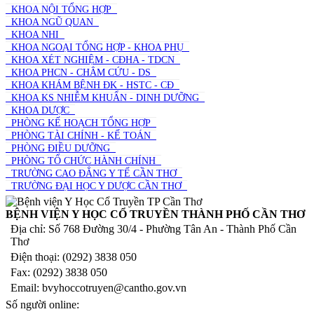
KHOA NỘI TỔNG HỢP
KHOA NGŨ QUAN
KHOA NHI
KHOA NGOẠI TỔNG HỢP - KHOA PHỤ
KHOA XÉT NGHIỆM - CĐHA - TDCN
KHOA PHCN - CHÂM CỨU - DS
KHOA KHÁM BỆNH ĐK - HSTC - CĐ
KHOA KS NHIỄM KHUẨN - DINH DƯỠNG
KHOA DƯỢC
PHÒNG KẾ HOẠCH TỔNG HỢP
PHÒNG TÀI CHÍNH - KẾ TOÁN
PHÒNG ĐIỀU DƯỠNG
PHÒNG TỔ CHỨC HÀNH CHÍNH
TRƯỜNG CAO ĐẲNG Y TẾ CẦN THƠ
TRƯỜNG ĐẠI HỌC Y DƯỢC CẦN THƠ
BỆNH VIỆN Y HỌC CỔ TRUYỀN THÀNH PHỐ CẦN THƠ
Địa chỉ: Số 768 Đường 30/4 - Phường Tân An - Thành Phố Cần
Thơ
Điện thoại: (0292) 3838 050
Fax: (0292) 3838 050
Email: bvyhoccotruyen@cantho.gov.vn
Số người online: