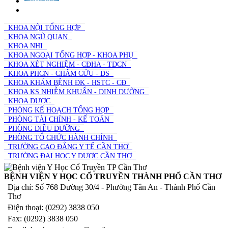
PHÒNG
TRƯỜNG
KHOA NỘI TỔNG HỢP
KHOA NGŨ QUAN
KHOA NHI
KHOA NGOẠI TỔNG HỢP - KHOA PHỤ
KHOA XÉT NGHIỆM - CĐHA - TDCN
KHOA PHCN - CHÂM CỨU - DS
KHOA KHÁM BỆNH ĐK - HSTC - CĐ
KHOA KS NHIỄM KHUẨN - DINH DƯỠNG
KHOA DƯỢC
PHÒNG KẾ HOẠCH TỔNG HỢP
PHÒNG TÀI CHÍNH - KẾ TOÁN
PHÒNG ĐIỀU DƯỠNG
PHÒNG TỔ CHỨC HÀNH CHÍNH
TRƯỜNG CAO ĐẲNG Y TẾ CẦN THƠ
TRƯỜNG ĐẠI HỌC Y DƯỢC CẦN THƠ
BỆNH VIỆN Y HỌC CỔ TRUYỀN THÀNH PHỐ CẦN THƠ
Địa chỉ: Số 768 Đường 30/4 - Phường Tân An - Thành Phố Cần
Thơ
Điện thoại: (0292) 3838 050
Fax: (0292) 3838 050