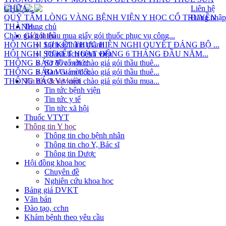
CHỮA...
Liên hệ
QUỸ TẤM LÒNG VÀNG BỆNH VIỆN Y HỌC CỔ TRUYỀN
Đăng nhập
THÀNH...
Trang chủ
Chào giá gói thầu mua giấy gói thuốc phục vụ công...
Giới thiệu
HỘI NGHỊ SƠ KẾT THỰC HIỆN NGHỊ QUYẾT ĐẢNG BỘ ...
Lịch sử hình thành
HỘI NGHỊ SƠ KẾT HOẠT ĐỘNG 6 THÁNG ĐẦU NĂM...
Thành tích bệnh viện
THÔNG BÁO V/v mời chào giá gói thầu thuê...
Sơ đồ tổ chức
THÔNG BÁO V/v mời chào giá gói thầu thuê...
Ban Giám đốc
THÔNG BÁO V/v mời chào giá gói thầu mua...
Tin tức & sự kiện
Tin tức bệnh viện
Tin tức y tế
Tin tức xã hội
Thuốc VTYT
Thông tin Y học
Thông tin cho bệnh nhân
Thông tin cho Y, Bác sĩ
Thông tin Dược
Hội đồng khoa học
Chuyên đề
Nghiên cứu khoa học
Bảng giá DVKT
Văn bản
Đào tạo, cchn
Khám bệnh theo yêu cầu