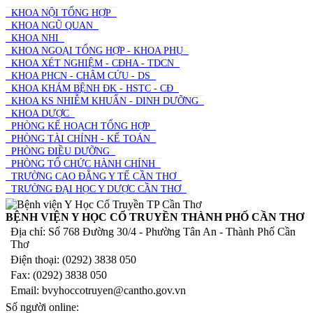
KHOA NỘI TỔNG HỢP
KHOA NGŨ QUAN
KHOA NHI
KHOA NGOẠI TỔNG HỢP - KHOA PHỤ
KHOA XÉT NGHIỆM - CĐHA - TDCN
KHOA PHCN - CHÂM CỨU - DS
KHOA KHÁM BỆNH ĐK - HSTC - CĐ
KHOA KS NHIỄM KHUẨN - DINH DƯỠNG
KHOA DƯỢC
PHÒNG KẾ HOẠCH TỔNG HỢP
PHÒNG TÀI CHÍNH - KẾ TOÁN
PHÒNG ĐIỀU DƯỠNG
PHÒNG TỔ CHỨC HÀNH CHÍNH
TRƯỜNG CAO ĐẲNG Y TẾ CẦN THƠ
TRƯỜNG ĐẠI HỌC Y DƯỢC CẦN THƠ
BỆNH VIỆN Y HỌC CỔ TRUYỀN THÀNH PHỐ CẦN THƠ
Địa chỉ: Số 768 Đường 30/4 - Phường Tân An - Thành Phố Cần
Thơ
Điện thoại: (0292) 3838 050
Fax: (0292) 3838 050
Email: bvyhoccotruyen@cantho.gov.vn
Số người online: