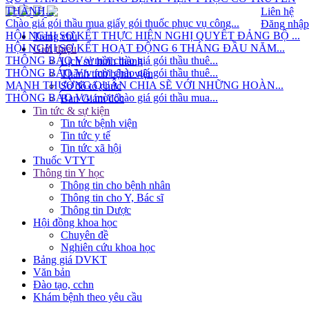
THÀNH...
Liên hệ
Chào giá gói thầu mua giấy gói thuốc phục vụ công...
Đăng nhập
HỘI NGHỊ SƠ KẾT THỰC HIỆN NGHỊ QUYẾT ĐẢNG BỘ ...
Trang chủ
HỘI NGHỊ SƠ KẾT HOẠT ĐỘNG 6 THÁNG ĐẦU NĂM...
Giới thiệu
THÔNG BÁO V/v mời chào giá gói thầu thuê...
Lịch sử hình thành
THÔNG BÁO V/v mời chào giá gói thầu thuê...
Thành tích bệnh viện
MẠNH THƯỜNG QUÂN CHIA SẼ VỚI NHỮNG HOÀN...
Sơ đồ tổ chức
THÔNG BÁO V/v mời chào giá gói thầu mua...
Ban Giám đốc
Tin tức & sự kiện
Tin tức bệnh viện
Tin tức y tế
Tin tức xã hội
Thuốc VTYT
Thông tin Y học
Thông tin cho bệnh nhân
Thông tin cho Y, Bác sĩ
Thông tin Dược
Hội đồng khoa học
Chuyên đề
Nghiên cứu khoa học
Bảng giá DVKT
Văn bản
Đào tạo, cchn
Khám bệnh theo yêu cầu