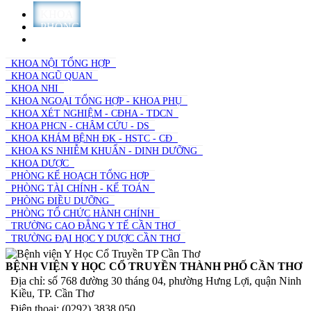
KHOA
PHÒNG
TRƯỜNG
KHOA NỘI TỔNG HỢP
KHOA NGŨ QUAN
KHOA NHI
KHOA NGOẠI TỔNG HỢP - KHOA PHỤ
KHOA XÉT NGHIỆM - CĐHA - TDCN
KHOA PHCN - CHÂM CỨU - DS
KHOA KHÁM BỆNH ĐK - HSTC - CĐ
KHOA KS NHIỄM KHUẨN - DINH DƯỠNG
KHOA DƯỢC
PHÒNG KẾ HOẠCH TỔNG HỢP
PHÒNG TÀI CHÍNH - KẾ TOÁN
PHÒNG ĐIỀU DƯỠNG
PHÒNG TỔ CHỨC HÀNH CHÍNH
TRƯỜNG CAO ĐẲNG Y TẾ CẦN THƠ
TRƯỜNG ĐẠI HỌC Y DƯỢC CẦN THƠ
BỆNH VIỆN Y HỌC CỔ TRUYỀN THÀNH PHỐ CẦN THƠ
Địa chỉ: số 768 đường 30 tháng 04, phường Hưng Lợi, quận Ninh
Kiều, TP. Cần Thơ
Điện thoại: (0292) 3838 050