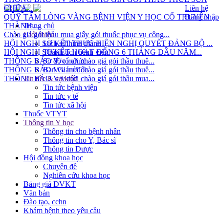
CHỮA...
Liên hệ
QUỸ TẤM LÒNG VÀNG BỆNH VIỆN Y HỌC CỔ TRUYỀN
Đăng nhập
THÀNH...
Trang chủ
Chào giá gói thầu mua giấy gói thuốc phục vụ công...
Giới thiệu
HỘI NGHỊ SƠ KẾT THỰC HIỆN NGHỊ QUYẾT ĐẢNG BỘ ...
Lịch sử hình thành
HỘI NGHỊ SƠ KẾT HOẠT ĐỘNG 6 THÁNG ĐẦU NĂM...
Thành tích bệnh viện
THÔNG BÁO V/v mời chào giá gói thầu thuê...
Sơ đồ tổ chức
THÔNG BÁO V/v mời chào giá gói thầu thuê...
Ban Giám đốc
THÔNG BÁO V/v mời chào giá gói thầu mua...
Tin tức & sự kiện
Tin tức bệnh viện
Tin tức y tế
Tin tức xã hội
Thuốc VTYT
Thông tin Y học
Thông tin cho bệnh nhân
Thông tin cho Y, Bác sĩ
Thông tin Dược
Hội đồng khoa học
Chuyên đề
Nghiên cứu khoa học
Bảng giá DVKT
Văn bản
Đào tạo, cchn
Khám bệnh theo yêu cầu