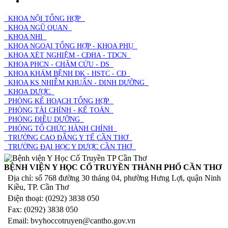
TRƯỜNG
KHOA NỘI TỔNG HỢP
KHOA NGŨ QUAN
KHOA NHI
KHOA NGOẠI TỔNG HỢP - KHOA PHỤ
KHOA XÉT NGHIỆM - CĐHA - TDCN
KHOA PHCN - CHÂM CỨU - DS
KHOA KHÁM BỆNH ĐK - HSTC - CĐ
KHOA KS NHIỄM KHUẨN - DINH DƯỠNG
KHOA DƯỢC
PHÒNG KẾ HOẠCH TỔNG HỢP
PHÒNG TÀI CHÍNH - KẾ TOÁN
PHÒNG ĐIỀU DƯỠNG
PHÒNG TỔ CHỨC HÀNH CHÍNH
TRƯỜNG CAO ĐẲNG Y TẾ CẦN THƠ
TRƯỜNG ĐẠI HỌC Y DƯỢC CẦN THƠ
BỆNH VIỆN Y HỌC CỔ TRUYỀN THÀNH PHỐ CẦN THƠ
Địa chỉ: số 768 đường 30 tháng 04, phường Hưng Lợi, quận Ninh
Kiều, TP. Cần Thơ
Điện thoại: (0292) 3838 050
Fax: (0292) 3838 050
Email: bvyhoccotruyen@cantho.gov.vn