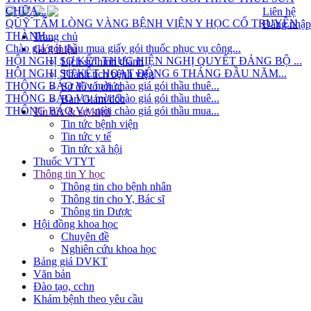
CHỮA...
Liên hệ
QUỸ TẤM LÒNG VÀNG BỆNH VIỆN Y HỌC CỔ TRUYỀN
Đăng nhập
THÀNH...
Trang chủ
Chào giá gói thầu mua giấy gói thuốc phục vụ công...
Giới thiệu
HỘI NGHỊ SƠ KẾT THỰC HIỆN NGHỊ QUYẾT ĐẢNG BỘ ...
Lịch sử hình thành
HỘI NGHỊ SƠ KẾT HOẠT ĐỘNG 6 THÁNG ĐẦU NĂM...
Thành tích bệnh viện
THÔNG BÁO V/v mời chào giá gói thầu thuê...
Sơ đồ tổ chức
THÔNG BÁO V/v mời chào giá gói thầu thuê...
Ban Giám đốc
THÔNG BÁO V/v mời chào giá gói thầu mua...
Tin tức & sự kiện
Tin tức bệnh viện
Tin tức y tế
Tin tức xã hội
Thuốc VTYT
Thông tin Y học
Thông tin cho bệnh nhân
Thông tin cho Y, Bác sĩ
Thông tin Dược
Hội đồng khoa học
Chuyên đề
Nghiên cứu khoa học
Bảng giá DVKT
Văn bản
Đào tạo, cchn
Khám bệnh theo yêu cầu